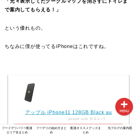
「元々表示してたグーグルマップを消さずにトイレま
で案内してもらえる！」
フードデリバリー配達エリ
ア全まとめ
という優れもの。
フーデリの始め方まとめ
ちなみに僕が使ってるiPhoneはこれですね。
配達オススメグッズまとめ
当ブログの案内図
MENU
アップル iPhone11 128GB Black au
カエレバ
posted with
フードデリバリー配達
フーデリの始め方まと
配達オススメグッズま
当ブログの案内図
楽天市場で探す
エリア全まとめ
め
とめ