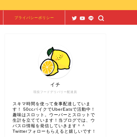
プライバシーポリシー
イチ
現役フードデリバリー配達員
スキマ時間を使って食事配達していま
す！ 50ccバイクでUberEatsで活動中！
趣味はスロット。ウーバーとスロットで
生計を立てています！当ブログでは、ウ
バスロ情報を発信していきます＾＾
Twitterフォローもらえると嬉しいです！