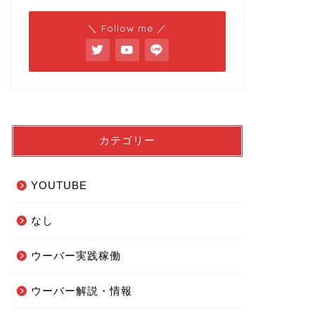
＼ Follow me ／
カテゴリー
YOUTUBE
なし
ウーバー実践稼働
ウーバー解説・情報