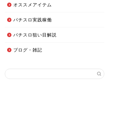
オススメアイテム
パチスロ実践稼働
パチスロ狙い目解説
ブログ・雑記