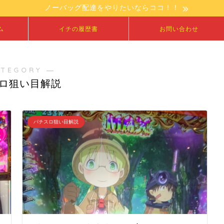
ノーバッグ配達をやりたいならココ！！
ム
イチの履歴書
お問い合わせ
ATEGORY ―
ロ狙い目解説
パチスロ狙い目解説