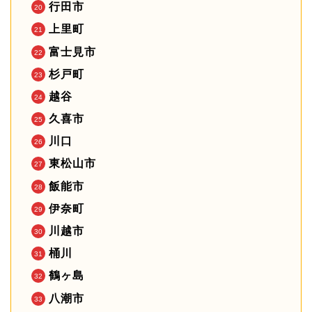
行田市
上里町
富士見市
杉戸町
越谷
久喜市
川口
東松山市
飯能市
伊奈町
川越市
桶川
鶴ヶ島
八潮市