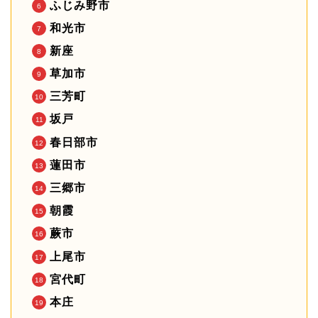
ふじみ野市
和光市
新座
草加市
三芳町
坂戸
春日部市
蓮田市
三郷市
朝霞
蕨市
上尾市
宮代町
本庄