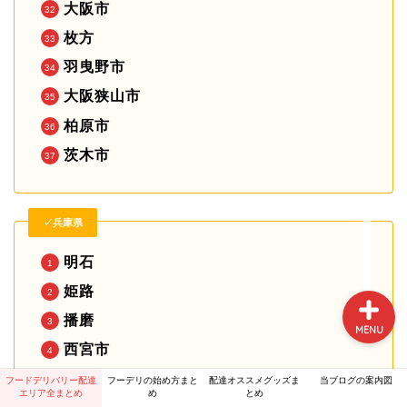
大阪市
枚方
フードデリバリー配達エリ
羽曳野市
ア全まとめ
大阪狭山市
フーデリの始め方まとめ
柏原市
茨木市
配達オススメグッズまとめ
✓兵庫県
当ブログの案内図
明石
姫路
播磨
MENU
西宮市
三田市
フードデリバリー配達
フーデリの始め方まと
配達オススメグッズま
当ブログの案内図
エリア全まとめ
め
とめ