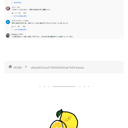
HOME
c8ded03c2ad73f92b9382ab7b914dada