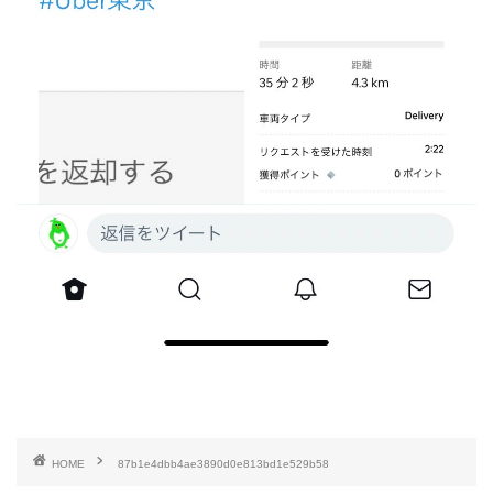
HOME
87b1e4dbb4ae3890d0e813bd1e529b58