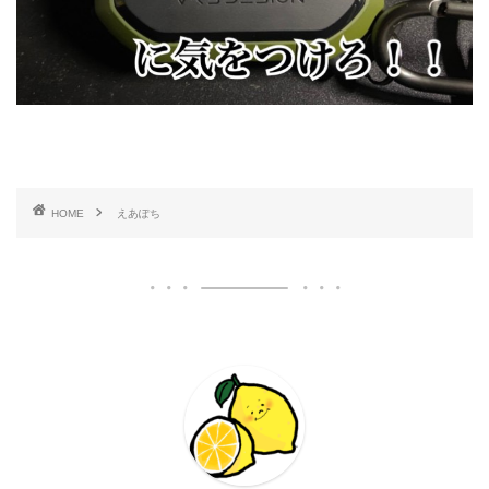
HOME
えあぽち